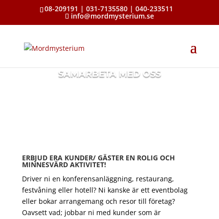
08-209191 | 031-7135580 | 040-233511
info@mordmysterium.se
SAMARBETA MED OSS
ERBJUD ERA KUNDER/ GÄSTER EN ROLIG OCH
MINNESVÄRD AKTIVITET!
Driver ni en konferensanläggning, restaurang,
festvåning eller hotell? Ni kanske är ett eventbolag
eller bokar arrangemang och resor till företag?
Oavsett vad; jobbar ni med kunder som är