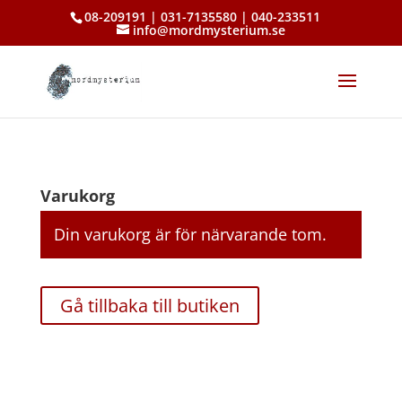
08-209191 | 031-7135580 | 040-233511
info@mordmysterium.se
Varukorg
Din varukorg är för närvarande tom.
Gå tillbaka till butiken